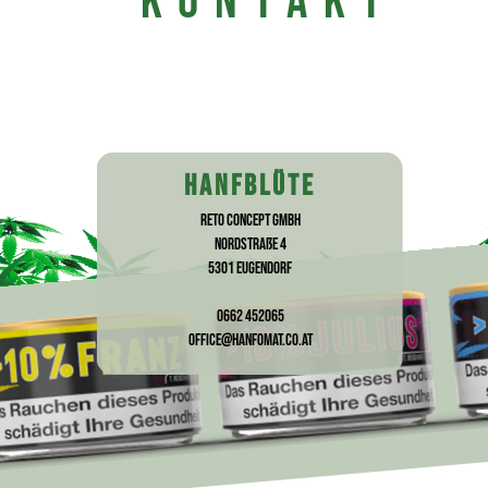
KONTAKT
HANFBLÜTE
RETO Concept GmbH
Nordstraße 4
5301 Eugendorf
0662 452065
office@hanfomat.co.at