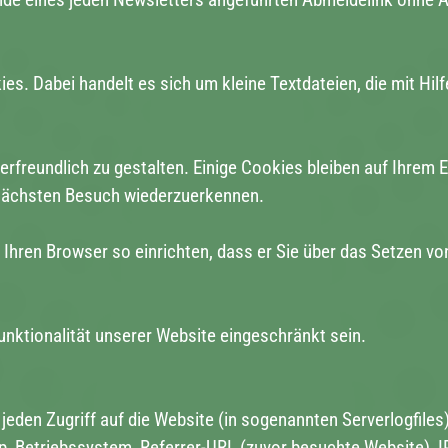
s. Dabei handelt es sich um kleine Textdateien, die mit Hil
rfreundlich zu gestalten. Einige Cookies bleiben auf Ihrem E
 nächsten Besuch wiederzuerkennen.
Ihren Browser so einrichten, dass er Sie über das Setzen von
unktionalität unserer Website eingeschränkt sein.
eden Zugriff auf die Website (in sogenannten Serverlogfile
p, Betriebssystem, Referrer-URL (zuvor besuchte Website), I