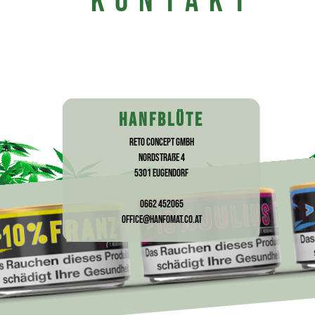
KONTAKT
HANFBLÜTE
RETO Concept GmbH
Nordstraße 4
5301 Eugendorf
0662 452065
office@hanfomat.co.at